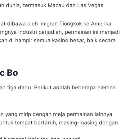
uruh dunia, termasuk Macau dan Las Vegas.
saat dibawa oleh imigran Tiongkok ke Amerika
ngnya industri perjudian, permainan ini menjadi
an di hampir semua kasino besar, baik secara
c Bo
ran tiga dadu. Berikut adalah beberapa elemen
in yang mirip dengan meja permainan lainnya
a untuk tempat bertaruh, masing-masing dengan