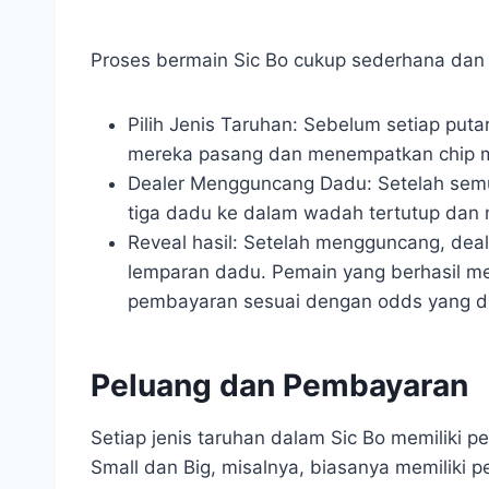
Proses bermain Sic Bo cukup sederhana dan te
Pilih Jenis Taruhan: Sebelum setiap puta
mereka pasang dan menempatkan chip me
Dealer Mengguncang Dadu: Setelah sem
tiga dadu ke dalam wadah tertutup da
Reveal hasil: Setelah mengguncang, de
lemparan dadu. Pemain yang berhasil m
pembayaran sesuai dengan odds yang dit
Peluang dan Pembayaran
Setiap jenis taruhan dalam Sic Bo memiliki
Small dan Big, misalnya, biasanya memiliki 