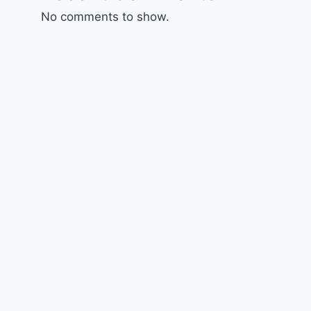
No comments to show.