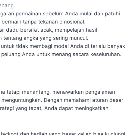
enang.
ggaran permainan sebelum Anda mulai dan patuhi
 bermain tanpa tekanan emosional.
l dadu bersifat acak, mempelajari hasil
tentang angka yang sering muncul.
 untuk tidak membagi modal Anda di terlalu banyak
gi peluang Anda untuk menang secara keseluruhan.
ana tetapi menantang, menawarkan pengalaman
 menguntungkan. ​Dengan memahami aturan dasar
trategi yang tepat, Anda dapat meningkatkan
ackpot dan hadiah yang besar kalian bisa kunjungi