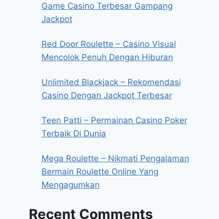
Game Casino Terbesar Gampang
Jackpot
Red Door Roulette – Casino Visual
Mencolok Penuh Dengan Hiburan
Unlimited Blackjack – Rekomendasi
Casino Dengan Jackpot Terbesar
Teen Patti – Permainan Casino Poker
Terbaik Di Dunia
Mega Roulette – Nikmati Pengalaman
Bermain Roulette Online Yang
Mengagumkan
Recent Comments