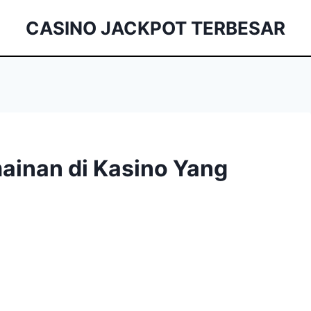
CASINO JACKPOT TERBESAR
mainan di Kasino Yang