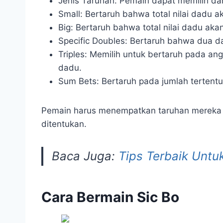
Jenis Taruhan: Pemain dapat memilih dari
Small: Bertaruh bahwa total nilai dadu a
Big: Bertaruh bahwa total nilai dadu akan
Specific Doubles: Bertaruh bahwa dua d
Triples: Memilih untuk bertaruh pada an
dadu.
Sum Bets: Bertaruh pada jumlah tertent
Pemain harus menempatkan taruhan mereka 
ditentukan.
Baca Juga:
Tips Terbaik Untu
Cara Bermain Sic Bo