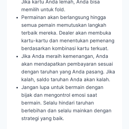
Jika kartu Anda lemah, Anda bisa
memilih untuk fold.
Permainan akan berlangsung hingga
semua pemain memutuskan langkah
terbaik mereka. Dealer akan membuka
kartu-kartu dan menentukan pemenang
berdasarkan kombinasi kartu terkuat.
Jika Anda meraih kemenangan, Anda
akan mendapatkan pembayaran sesuai
dengan taruhan yang Anda pasang. Jika
kalah, saldo taruhan Anda akan kalah.
Jangan lupa untuk bermain dengan
bijak dan mengontrol emosi saat
bermain. Selalu hindari taruhan
berlebihan dan selalu mainkan dengan
strategi yang baik.