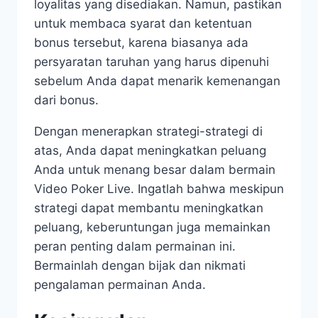
loyalitas yang disediakan. Namun, pastikan
untuk membaca syarat dan ketentuan
bonus tersebut, karena biasanya ada
persyaratan taruhan yang harus dipenuhi
sebelum Anda dapat menarik kemenangan
dari bonus.
Dengan menerapkan strategi-strategi di
atas, Anda dapat meningkatkan peluang
Anda untuk menang besar dalam bermain
Video Poker Live. Ingatlah bahwa meskipun
strategi dapat membantu meningkatkan
peluang, keberuntungan juga memainkan
peran penting dalam permainan ini.
Bermainlah dengan bijak dan nikmati
pengalaman permainan Anda.