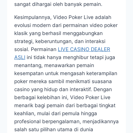
sangat dihargai oleh banyak pemain.
Kesimpulannya, Video Poker Live adalah
evolusi modern dari permainan video poker
klasik yang berhasil menggabungkan
strategi, keberuntungan, dan interaksi
sosial. Permainan
LIVE CASINO DEALER
ASLI
ini tidak hanya menghibur tetapi juga
menantang, menawarkan pemain
kesempatan untuk mengasah keterampilan
poker mereka sambil menikmati suasana
casino yang hidup dan interaktif. Dengan
berbagai kelebihan ini, Video Poker Live
menarik bagi pemain dari berbagai tingkat
keahlian, mulai dari pemula hingga
profesional berpengalaman, menjadikannya
salah satu pilihan utama di dunia