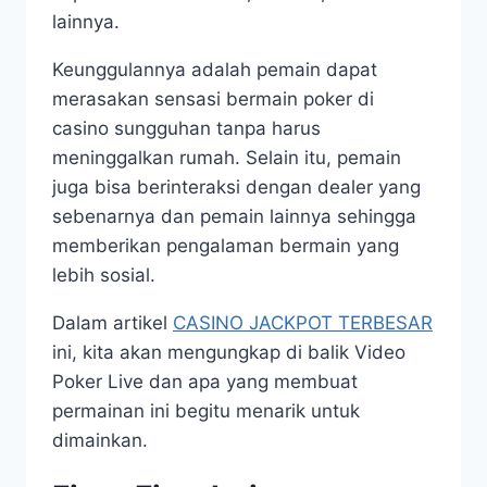
lainnya.
Keunggulannya adalah pemain dapat
merasakan sensasi bermain poker di
casino sungguhan tanpa harus
meninggalkan rumah. Selain itu, pemain
juga bisa berinteraksi dengan dealer yang
sebenarnya dan pemain lainnya sehingga
memberikan pengalaman bermain yang
lebih sosial.
Dalam artikel
CASINO JACKPOT TERBESAR
ini, kita akan mengungkap di balik Video
Poker Live dan apa yang membuat
permainan ini begitu menarik untuk
dimainkan.