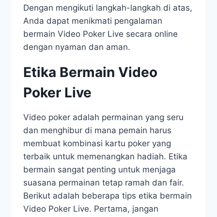
Dengan mengikuti langkah-langkah di atas,
Anda dapat menikmati pengalaman
bermain Video Poker Live secara online
dengan nyaman dan aman.
Etika Bermain Video
Poker Live
Video poker adalah permainan yang seru
dan menghibur di mana pemain harus
membuat kombinasi kartu poker yang
terbaik untuk memenangkan hadiah. Etika
bermain sangat penting untuk menjaga
suasana permainan tetap ramah dan fair.
Berikut adalah beberapa tips etika bermain
Video Poker Live. Pertama, jangan