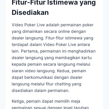
Fitur-Fitur Istimewa yang
Disediakan
Video Poker Live adalah permainan poker
yang dimainkan secara online dengan
dealer langsung. Fitur-fitur istimewa yang
terdapat dalam Video Poker Live antara
lain. Pertama, permainan ini menghadirkan
dealer langsung yang membagikan kartu
kepada pemain secara langsung melalui
siaran video langsung. Kedua, pemain
dapat berkomunikasi dengan dealer
langsung melalui fitur chatting yang
disediakan dalam permainan.
Ketiga, pemain dapat memilih meja
permainan sesuai dengan level taruhan