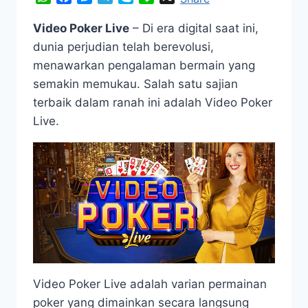
Video Poker Live
– Di era digital saat ini,
dunia perjudian telah berevolusi,
menawarkan pengalaman bermain yang
semakin memukau. Salah satu sajian
terbaik dalam ranah ini adalah Video Poker
Live.
Video Poker Live adalah varian permainan
poker yang dimainkan secara langsung