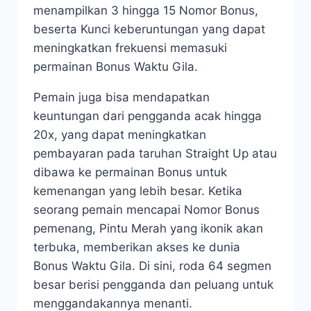
menampilkan 3 hingga 15 Nomor Bonus,
beserta Kunci keberuntungan yang dapat
meningkatkan frekuensi memasuki
permainan Bonus Waktu Gila.
Pemain juga bisa mendapatkan
keuntungan dari pengganda acak hingga
20x, yang dapat meningkatkan
pembayaran pada taruhan Straight Up atau
dibawa ke permainan Bonus untuk
kemenangan yang lebih besar. Ketika
seorang pemain mencapai Nomor Bonus
pemenang, Pintu Merah yang ikonik akan
terbuka, memberikan akses ke dunia
Bonus Waktu Gila. Di sini, roda 64 segmen
besar berisi pengganda dan peluang untuk
menggandakannya menanti.