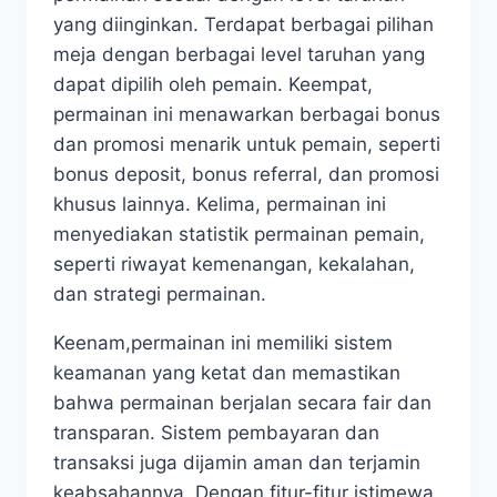
yang diinginkan. Terdapat berbagai pilihan
meja dengan berbagai level taruhan yang
dapat dipilih oleh pemain. Keempat,
permainan ini menawarkan berbagai bonus
dan promosi menarik untuk pemain, seperti
bonus deposit, bonus referral, dan promosi
khusus lainnya. Kelima, permainan ini
menyediakan statistik permainan pemain,
seperti riwayat kemenangan, kekalahan,
dan strategi permainan.
Keenam,permainan ini memiliki sistem
keamanan yang ketat dan memastikan
bahwa permainan berjalan secara fair dan
transparan. Sistem pembayaran dan
transaksi juga dijamin aman dan terjamin
keabsahannya. Dengan fitur-fitur istimewa