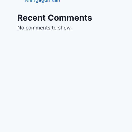
Recent Comments
No comments to show.