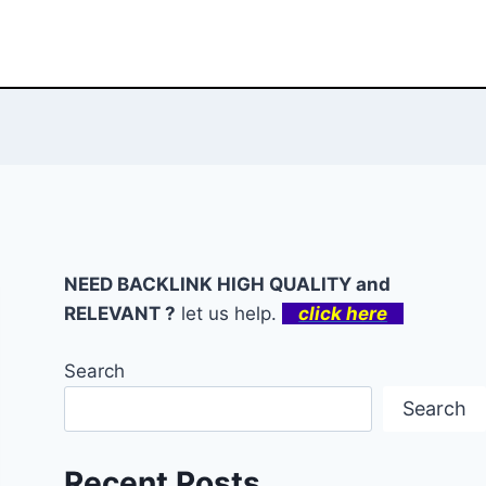
NEED BACKLINK HIGH QUALITY and
RELEVANT ?
let us help.
click here
Search
Search
Recent Posts