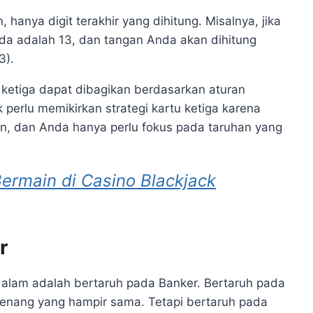
, hanya digit terakhir yang dihitung. Misalnya, jika
nda adalah 13, dan tangan Anda akan dihitung
3).
tu ketiga dapat dibagikan berdasarkan aturan
perlu memikirkan strategi kartu ketiga karena
n, dan Anda hanya perlu fokus pada taruhan yang
 Bermain di Casino Blackjack
r
 dalam adalah bertaruh pada Banker. Bertaruh pada
enang yang hampir sama. Tetapi bertaruh pada