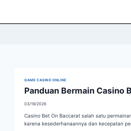
Skip
to
content
GAME CASINO ONLINE
Panduan Bermain Casino B
03/19/2026
Casino Bet On Baccarat salah satu permainan 
karena kesederhanaannya dan kecepatan pe