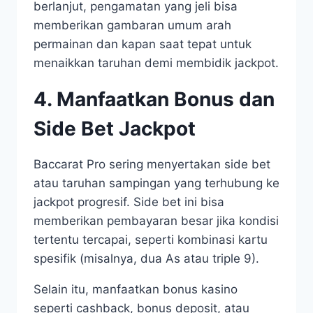
berlanjut, pengamatan yang jeli bisa
memberikan gambaran umum arah
permainan dan kapan saat tepat untuk
menaikkan taruhan demi membidik jackpot.
4. Manfaatkan Bonus dan
Side Bet Jackpot
Baccarat Pro sering menyertakan side bet
atau taruhan sampingan yang terhubung ke
jackpot progresif. Side bet ini bisa
memberikan pembayaran besar jika kondisi
tertentu tercapai, seperti kombinasi kartu
spesifik (misalnya, dua As atau triple 9).
Selain itu, manfaatkan bonus kasino
seperti cashback, bonus deposit, atau