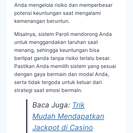
Anda mengelola risiko dan memperbesar
potensi keuntungan saat mengalami
kemenangan beruntun.
Misalnya, sistem Paroli mendorong Anda
untuk menggandakan taruhan saat
menang, sehingga keuntungan bisa
berlipat ganda tanpa risiko terlalu besar.
Pastikan Anda memilih sistem yang sesuai
dengan gaya bermain dan modal Anda,
serta tidak tergoda untuk keluar dari
strategi saat emosi bermain.
Baca Juga:
Trik
Mudah Mendapatkan
Jackpot di Casino