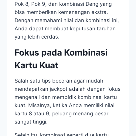
Pok 8, Pok 9, dan kombinasi Deng yang
bisa memberikan kemenangan ekstra.
Dengan memahami nilai dan kombinasi ini,
Anda dapat membuat keputusan taruhan
yang lebih cerdas.
Fokus pada Kombinasi
Kartu Kuat
Salah satu tips bocoran agar mudah
mendapatkan jackpot adalah dengan fokus
mengenali dan membidik kombinasi kartu
kuat. Misalnya, ketika Anda memiliki nilai
kartu 8 atau 9, peluang menang besar
sangat tinggi.
Selain itu, kombinasi seperti dua kartu