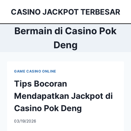
Skip
CASINO JACKPOT TERBESAR
to
content
Bermain di Casino Pok
Deng
GAME CASINO ONLINE
Tips Bocoran
Mendapatkan Jackpot di
Casino Pok Deng
03/19/2026