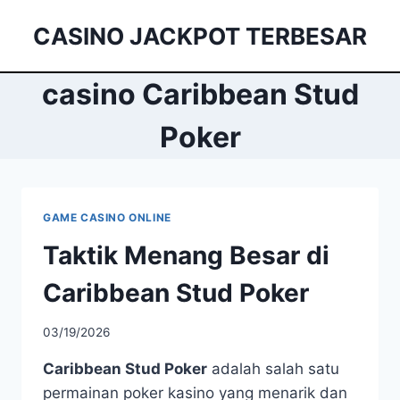
Skip
CASINO JACKPOT TERBESAR
to
content
casino Caribbean Stud
Poker
GAME CASINO ONLINE
Taktik Menang Besar di
Caribbean Stud Poker
03/19/2026
Caribbean Stud Poker
adalah salah satu
permainan poker kasino yang menarik dan