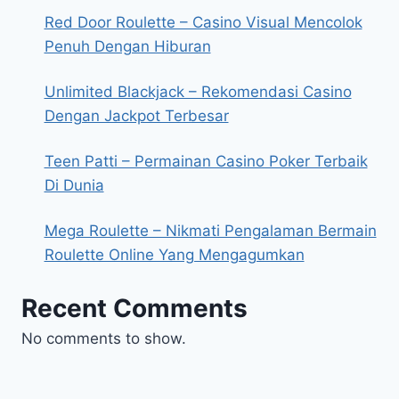
Red Door Roulette – Casino Visual Mencolok
Penuh Dengan Hiburan
Unlimited Blackjack – Rekomendasi Casino
Dengan Jackpot Terbesar
Teen Patti – Permainan Casino Poker Terbaik
Di Dunia
Mega Roulette – Nikmati Pengalaman Bermain
Roulette Online Yang Mengagumkan
Recent Comments
No comments to show.