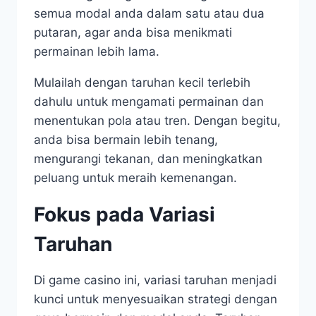
semua modal anda dalam satu atau dua
putaran, agar anda bisa menikmati
permainan lebih lama.
Mulailah dengan taruhan kecil terlebih
dahulu untuk mengamati permainan dan
menentukan pola atau tren. Dengan begitu,
anda bisa bermain lebih tenang,
mengurangi tekanan, dan meningkatkan
peluang untuk meraih kemenangan.
Fokus pada Variasi
Taruhan
Di game casino ini, variasi taruhan menjadi
kunci untuk menyesuaikan strategi dengan