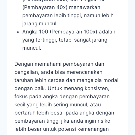
(Pembayaran 40x) menawarkan
pembayaran lebih tinggi, namun lebih
jarang muncul.
Angka 100 (Pembayaran 100x) adalah
yang tertinggi, tetapi sangat jarang
muncul.
Dengan memahami pembayaran dan
pengalian, anda bisa merencanakan
taruhan lebih cerdas dan mengelola modal
dengan baik. Untuk menang konsisten,
fokus pada angka dengan pembayaran
kecil yang lebih sering muncul, atau
bertaruh lebih besar pada angka dengan
pembayaran tinggi jika anda ingin risiko
lebih besar untuk potensi kemenangan