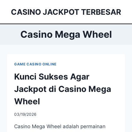
Skip
CASINO JACKPOT TERBESAR
to
content
Casino Mega Wheel
GAME CASINO ONLINE
Kunci Sukses Agar
Jackpot di Casino Mega
Wheel
03/19/2026
Casino Mega Wheel adalah permainan