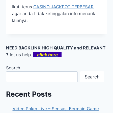
Ikuti terus
CASINO JACKPOT TERBESAR
agar anda tidak ketinggalan info menarik
lainnya.
NEED BACKLINK HIGH QUALITY and RELEVANT
?
let us help.
click here
Search
Search
Recent Posts
Video Poker Live – Sensasi Bermain Game