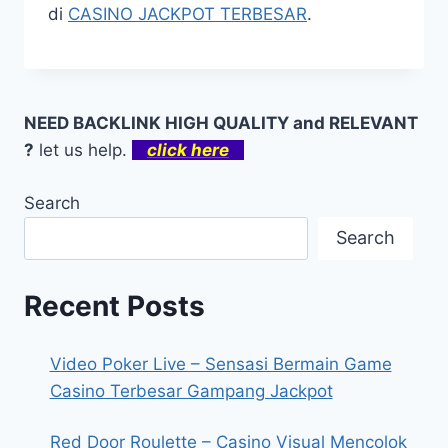
di
CASINO JACKPOT TERBESAR
.
NEED BACKLINK HIGH QUALITY and RELEVANT
?
let us help.
click here
Search
Search
Recent Posts
Video Poker Live – Sensasi Bermain Game
Casino Terbesar Gampang Jackpot
Red Door Roulette – Casino Visual Mencolok