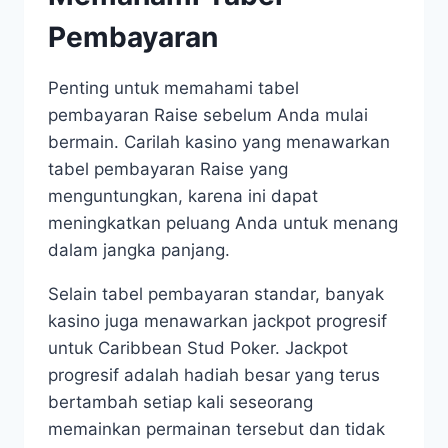
Pembayaran
Penting untuk memahami tabel
pembayaran Raise sebelum Anda mulai
bermain. Carilah kasino yang menawarkan
tabel pembayaran Raise yang
menguntungkan, karena ini dapat
meningkatkan peluang Anda untuk menang
dalam jangka panjang.
Selain tabel pembayaran standar, banyak
kasino juga menawarkan jackpot progresif
untuk Caribbean Stud Poker. Jackpot
progresif adalah hadiah besar yang terus
bertambah setiap kali seseorang
memainkan permainan tersebut dan tidak