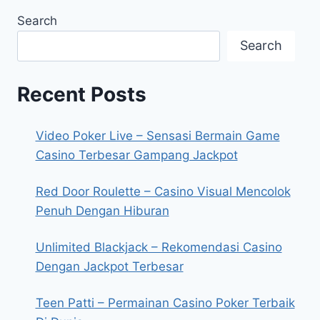
Search
Search
Recent Posts
Video Poker Live – Sensasi Bermain Game
Casino Terbesar Gampang Jackpot
Red Door Roulette – Casino Visual Mencolok
Penuh Dengan Hiburan
Unlimited Blackjack – Rekomendasi Casino
Dengan Jackpot Terbesar
Teen Patti – Permainan Casino Poker Terbaik