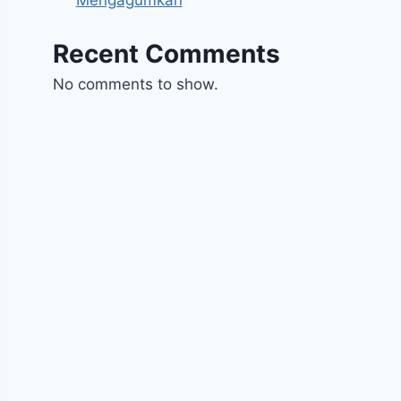
Recent Comments
No comments to show.