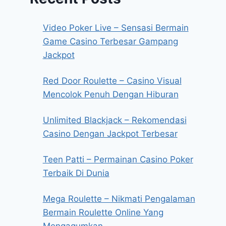
Video Poker Live – Sensasi Bermain
Game Casino Terbesar Gampang
Jackpot
Red Door Roulette – Casino Visual
Mencolok Penuh Dengan Hiburan
Unlimited Blackjack – Rekomendasi
Casino Dengan Jackpot Terbesar
Teen Patti – Permainan Casino Poker
Terbaik Di Dunia
Mega Roulette – Nikmati Pengalaman
Bermain Roulette Online Yang
Mengagumkan