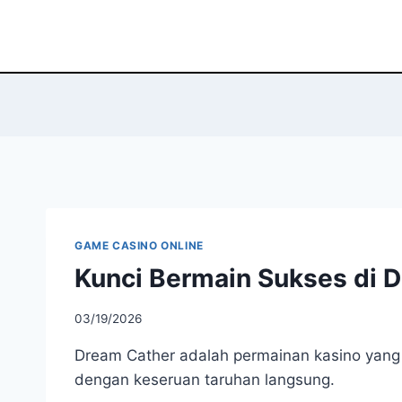
Skip
to
content
GAME CASINO ONLINE
Kunci Bermain Sukses di 
03/19/2026
Dream Cather adalah permainan kasino yan
dengan keseruan taruhan langsung.