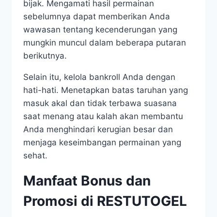
bijak. Mengamati hasil permainan
sebelumnya dapat memberikan Anda
wawasan tentang kecenderungan yang
mungkin muncul dalam beberapa putaran
berikutnya.
Selain itu, kelola bankroll Anda dengan
hati-hati. Menetapkan batas taruhan yang
masuk akal dan tidak terbawa suasana
saat menang atau kalah akan membantu
Anda menghindari kerugian besar dan
menjaga keseimbangan permainan yang
sehat.
Manfaat Bonus dan
Promosi di RESTUTOGEL