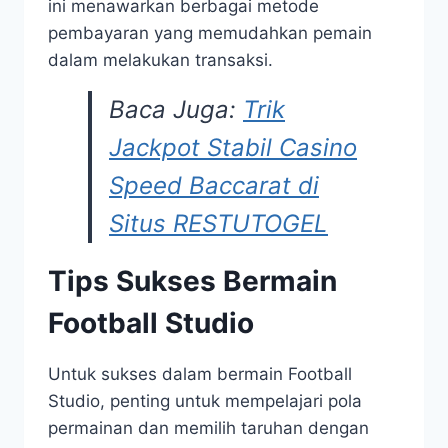
ini menawarkan berbagai metode
pembayaran yang memudahkan pemain
dalam melakukan transaksi.
Baca Juga:
Trik
Jackpot Stabil Casino
Speed Baccarat di
Situs RESTUTOGEL
Tips Sukses Bermain
Football Studio
Untuk sukses dalam bermain Football
Studio, penting untuk mempelajari pola
permainan dan memilih taruhan dengan