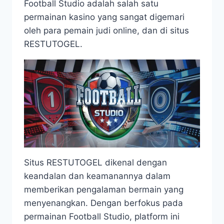
Football Studio adalah salah satu
permainan kasino yang sangat digemari
oleh para pemain judi online, dan di situs
RESTUTOGEL.
Situs RESTUTOGEL dikenal dengan
keandalan dan keamanannya dalam
memberikan pengalaman bermain yang
menyenangkan. Dengan berfokus pada
permainan Football Studio, platform ini