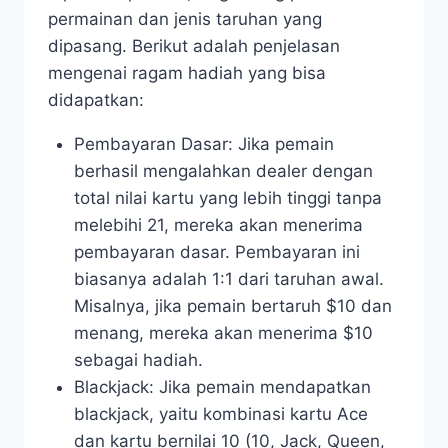
permainan dan jenis taruhan yang
dipasang. Berikut adalah penjelasan
mengenai ragam hadiah yang bisa
didapatkan:
Pembayaran Dasar: Jika pemain
berhasil mengalahkan dealer dengan
total nilai kartu yang lebih tinggi tanpa
melebihi 21, mereka akan menerima
pembayaran dasar. Pembayaran ini
biasanya adalah 1:1 dari taruhan awal.
Misalnya, jika pemain bertaruh $10 dan
menang, mereka akan menerima $10
sebagai hadiah.
Blackjack: Jika pemain mendapatkan
blackjack, yaitu kombinasi kartu Ace
dan kartu bernilai 10 (10, Jack, Queen,