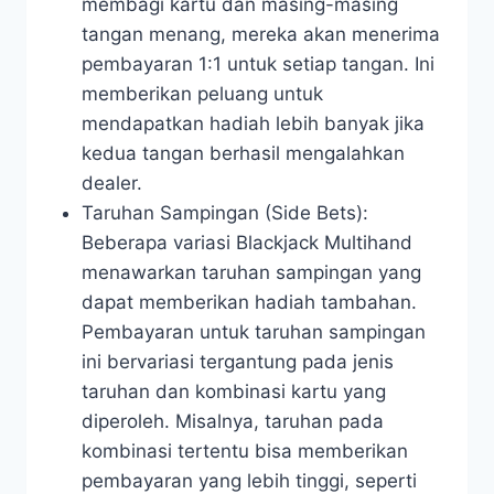
membagi kartu dan masing-masing
tangan menang, mereka akan menerima
pembayaran 1:1 untuk setiap tangan. Ini
memberikan peluang untuk
mendapatkan hadiah lebih banyak jika
kedua tangan berhasil mengalahkan
dealer.
Taruhan Sampingan (Side Bets):
Beberapa variasi Blackjack Multihand
menawarkan taruhan sampingan yang
dapat memberikan hadiah tambahan.
Pembayaran untuk taruhan sampingan
ini bervariasi tergantung pada jenis
taruhan dan kombinasi kartu yang
diperoleh. Misalnya, taruhan pada
kombinasi tertentu bisa memberikan
pembayaran yang lebih tinggi, seperti