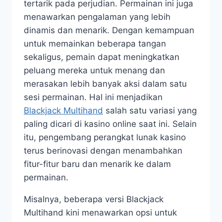
tertarik pada perjudian. Permainan ini juga
menawarkan pengalaman yang lebih
dinamis dan menarik. Dengan kemampuan
untuk memainkan beberapa tangan
sekaligus, pemain dapat meningkatkan
peluang mereka untuk menang dan
merasakan lebih banyak aksi dalam satu
sesi permainan. Hal ini menjadikan
Blackjack Multihand
salah satu variasi yang
paling dicari di kasino online saat ini. Selain
itu, pengembang perangkat lunak kasino
terus berinovasi dengan menambahkan
fitur-fitur baru dan menarik ke dalam
permainan.
Misalnya, beberapa versi Blackjack
Multihand kini menawarkan opsi untuk