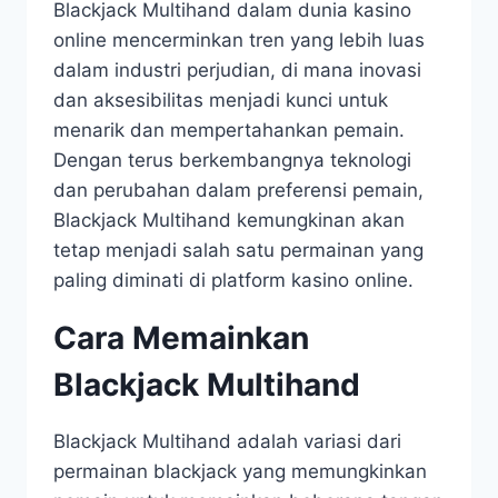
Blackjack Multihand dalam dunia kasino
online mencerminkan tren yang lebih luas
dalam industri perjudian, di mana inovasi
dan aksesibilitas menjadi kunci untuk
menarik dan mempertahankan pemain.
Dengan terus berkembangnya teknologi
dan perubahan dalam preferensi pemain,
Blackjack Multihand kemungkinan akan
tetap menjadi salah satu permainan yang
paling diminati di platform kasino online.
Cara Memainkan
Blackjack Multihand
Blackjack Multihand adalah variasi dari
permainan blackjack yang memungkinkan