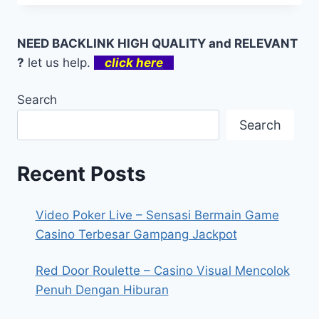
NEED BACKLINK HIGH QUALITY and RELEVANT
?
let us help.
click here
Search
Search
Recent Posts
Video Poker Live – Sensasi Bermain Game
Casino Terbesar Gampang Jackpot
Red Door Roulette – Casino Visual Mencolok
Penuh Dengan Hiburan