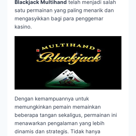
Blackjack Multihand
telah menjadi salah
satu permainan yang paling menarik dan
mengasyikkan bagi para penggemar
kasino.
Dengan kemampuannya untuk
memungkinkan pemain memainkan
beberapa tangan sekaligus, permainan ini
menawarkan pengalaman yang lebih
dinamis dan strategis. Tidak hanya