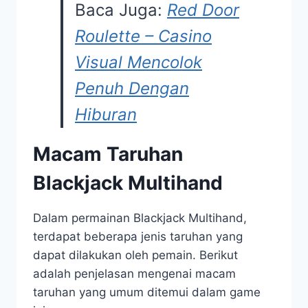
Baca Juga:
Red Door
Roulette – Casino
Visual Mencolok
Penuh Dengan
Hiburan
Macam Taruhan
Blackjack Multihand
Dalam permainan Blackjack Multihand,
terdapat beberapa jenis taruhan yang
dapat dilakukan oleh pemain. Berikut
adalah penjelasan mengenai macam
taruhan yang umum ditemui dalam game