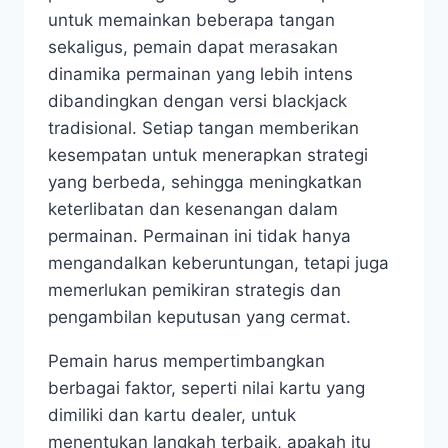
untuk memainkan beberapa tangan
sekaligus, pemain dapat merasakan
dinamika permainan yang lebih intens
dibandingkan dengan versi blackjack
tradisional. Setiap tangan memberikan
kesempatan untuk menerapkan strategi
yang berbeda, sehingga meningkatkan
keterlibatan dan kesenangan dalam
permainan. Permainan ini tidak hanya
mengandalkan keberuntungan, tetapi juga
memerlukan pemikiran strategis dan
pengambilan keputusan yang cermat.
Pemain harus mempertimbangkan
berbagai faktor, seperti nilai kartu yang
dimiliki dan kartu dealer, untuk
menentukan langkah terbaik, apakah itu