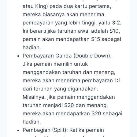
atau King) pada dua kartu pertama,
mereka biasanya akan menerima
pembayaran yang lebih tinggi, yaitu 3:2.
Ini berarti jika taruhan awal adalah $10,
pemain akan mendapatkan $15 sebagai
hadiah.
Pembayaran Ganda (Double Down):
Jika pemain memilih untuk
menggandakan taruhan dan menang,
mereka akan menerima pembayaran 1:1
dari taruhan yang digandakan.
Misalnya, jika pemain menggandakan
taruhan menjadi $20 dan menang,
mereka akan mendapatkan $20 sebagai
hadiah.
Pembagian (Split): Ketika pemain