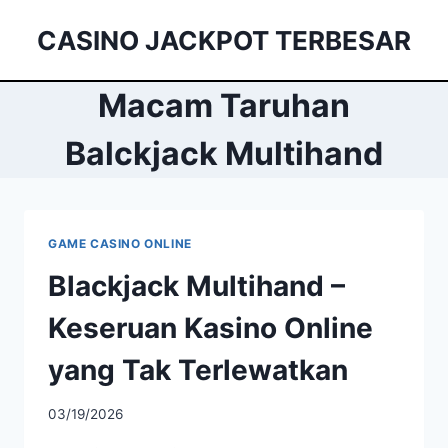
Skip
CASINO JACKPOT TERBESAR
to
content
Macam Taruhan
Balckjack Multihand
GAME CASINO ONLINE
Blackjack Multihand –
Keseruan Kasino Online
yang Tak Terlewatkan
03/19/2026