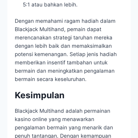
5:1 atau bahkan lebih.
Dengan memahami ragam hadiah dalam
Blackjack Multihand, pemain dapat
merencanakan strategi taruhan mereka
dengan lebih baik dan memaksimalkan
potensi kemenangan. Setiap jenis hadiah
memberikan insentif tambahan untuk
bermain dan meningkatkan pengalaman
bermain secara keseluruhan.
Kesimpulan
Blackjack Multihand adalah permainan
kasino online yang menawarkan
pengalaman bermain yang menarik dan
penuh tantangan. Dengan kemampuan