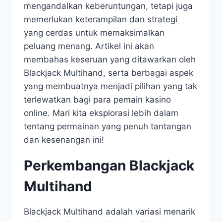
mengandalkan keberuntungan, tetapi juga
memerlukan keterampilan dan strategi
yang cerdas untuk memaksimalkan
peluang menang. Artikel ini akan
membahas keseruan yang ditawarkan oleh
Blackjack Multihand, serta berbagai aspek
yang membuatnya menjadi pilihan yang tak
terlewatkan bagi para pemain kasino
online. Mari kita eksplorasi lebih dalam
tentang permainan yang penuh tantangan
dan kesenangan ini!
Perkembangan Blackjack
Multihand
Blackjack Multihand adalah variasi menarik