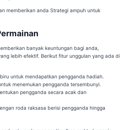
an memberikan anda Strategi ampuh untuk
Permainan
memberikan banyak keuntungan bagi anda,
g lebih efektif. Berikut fitur unggulan yang ada di
au biru untuk mendapatkan pengganda hadiah.
 untuk menemukan pengganda tersembunyi.
nentukan pengganda secara acak dan
dengan roda raksasa berisi pengganda hingga