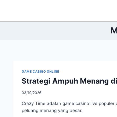
Skip
to
content
M
GAME CASINO ONLINE
Strategi Ampuh Menang di
03/19/2026
Crazy Time adalah game casino live populer 
peluang menang yang besar.