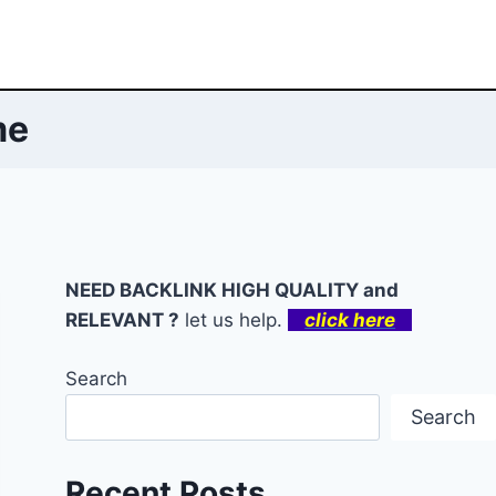
me
NEED BACKLINK HIGH QUALITY and
RELEVANT ?
let us help.
click here
Search
Search
Recent Posts