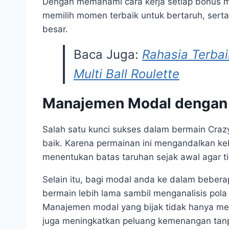
Dengan memahami cara kerja setiap bonus 
memilih momen terbaik untuk bertaruh, se
besar.
Baca Juga:
Rahasia Terbai
Multi Ball Roulette
Manajemen Modal dengan 
Salah satu kunci sukses dalam bermain Cr
baik. Karena permainan ini mengandalkan ke
menentukan batas taruhan sejak awal agar t
Selain itu, bagi modal anda ke dalam bebera
bermain lebih lama sambil menganalisis pola
Manajemen modal yang bijak tidak hanya m
juga meningkatkan peluang kemenangan tanpa