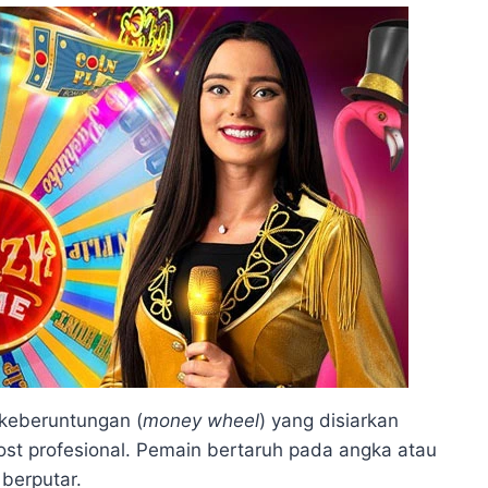
 keberuntungan (
money wheel
) yang disiarkan
ost profesional. Pemain bertaruh pada angka atau
 berputar.