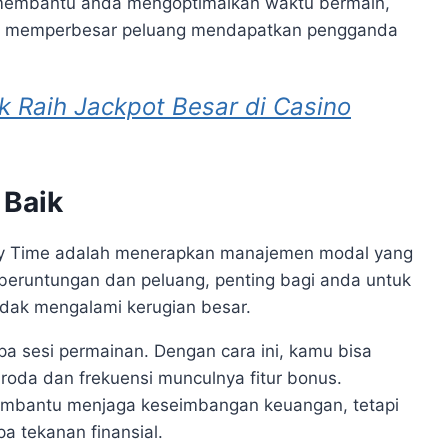
membantu anda mengoptimalkan waktu bermain,
rta memperbesar peluang mendapatkan pengganda
k Raih Jackpot Besar di Casino
Baik
azy Time adalah menerapkan manajemen modal yang
beruntungan dan peluang, penting bagi anda untuk
idak mengalami kerugian besar.
pa sesi permainan. Dengan cara ini, kamu bisa
 roda dan frekuensi munculnya fitur bonus.
embantu menjaga keseimbangan keuangan, tetapi
 tekanan finansial.