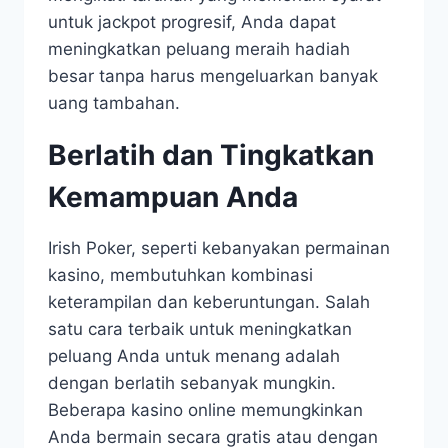
untuk jackpot progresif, Anda dapat
meningkatkan peluang meraih hadiah
besar tanpa harus mengeluarkan banyak
uang tambahan.
Berlatih dan Tingkatkan
Kemampuan Anda
Irish Poker, seperti kebanyakan permainan
kasino, membutuhkan kombinasi
keterampilan dan keberuntungan. Salah
satu cara terbaik untuk meningkatkan
peluang Anda untuk menang adalah
dengan berlatih sebanyak mungkin.
Beberapa kasino online memungkinkan
Anda bermain secara gratis atau dengan