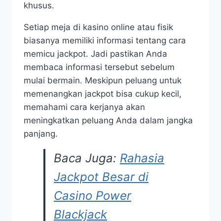
khusus.
Setiap meja di kasino online atau fisik
biasanya memiliki informasi tentang cara
memicu jackpot. Jadi pastikan Anda
membaca informasi tersebut sebelum
mulai bermain. Meskipun peluang untuk
memenangkan jackpot bisa cukup kecil,
memahami cara kerjanya akan
meningkatkan peluang Anda dalam jangka
panjang.
Baca Juga:
Rahasia
Jackpot Besar di
Casino Power
Blackjack