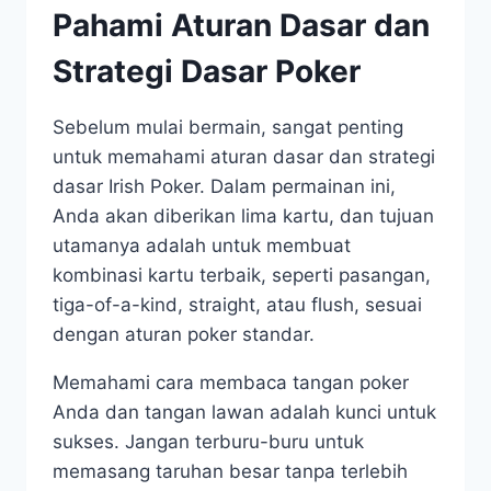
Pahami Aturan Dasar dan
Strategi Dasar Poker
Sebelum mulai bermain, sangat penting
untuk memahami aturan dasar dan strategi
dasar Irish Poker. Dalam permainan ini,
Anda akan diberikan lima kartu, dan tujuan
utamanya adalah untuk membuat
kombinasi kartu terbaik, seperti pasangan,
tiga-of-a-kind, straight, atau flush, sesuai
dengan aturan poker standar.
Memahami cara membaca tangan poker
Anda dan tangan lawan adalah kunci untuk
sukses. Jangan terburu-buru untuk
memasang taruhan besar tanpa terlebih