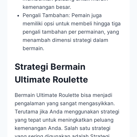
kemenangan besar.
Pengali Tambahan: Pemain juga
memiliki opsi untuk membeli hingga tiga
pengali tambahan per permainan, yang
menambah dimensi strategi dalam
bermain.
Strategi Bermain
Ultimate Roulette
Bermain Ultimate Roulette bisa menjadi
pengalaman yang sangat mengasyikkan.
Terutama jika Anda menggunakan strategi
yang tepat untuk meningkatkan peluang
kemenangan Anda. Salah satu strategi
yang sering digunakan adalah Strategi