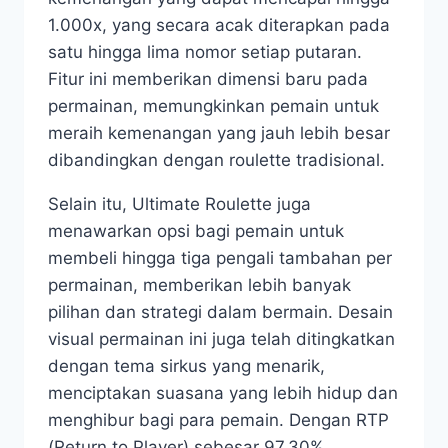
1.000x, yang secara acak diterapkan pada
satu hingga lima nomor setiap putaran.
Fitur ini memberikan dimensi baru pada
permainan, memungkinkan pemain untuk
meraih kemenangan yang jauh lebih besar
dibandingkan dengan roulette tradisional.
Selain itu, Ultimate Roulette juga
menawarkan opsi bagi pemain untuk
membeli hingga tiga pengali tambahan per
permainan, memberikan lebih banyak
pilihan dan strategi dalam bermain. Desain
visual permainan ini juga telah ditingkatkan
dengan tema sirkus yang menarik,
menciptakan suasana yang lebih hidup dan
menghibur bagi para pemain. Dengan RTP
(Return to Player) sebesar 97,30%,