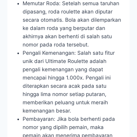
Memutar Roda: Setelah semua taruhan
dipasang, roda roulette akan diputar
secara otomatis. Bola akan dilemparkan
ke dalam roda yang berputar dan
akhirnya akan berhenti di salah satu
nomor pada roda tersebut.
Pengali Kemenangan: Salah satu fitur
unik dari Ultimate Roulette adalah
pengali kemenangan yang dapat
mencapai hingga 1.000x. Pengali ini
diterapkan secara acak pada satu
hingga lima nomor setiap putaran,
memberikan peluang untuk meraih
kemenangan besar.
Pembayaran: Jika bola berhenti pada
nomor yang dipilih pemain, maka
pemain akan menerima pembayaran