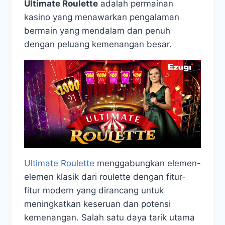
Ultimate Roulette
adalah permainan
kasino yang menawarkan pengalaman
bermain yang mendalam dan penuh
dengan peluang kemenangan besar.
Ultimate Roulette
menggabungkan elemen-
elemen klasik dari roulette dengan fitur-
fitur modern yang dirancang untuk
meningkatkan keseruan dan potensi
kemenangan. Salah satu daya tarik utama