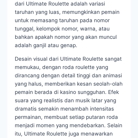
dari Ultimate Roulette adalah variasi
taruhan yang luas, memungkinkan pemain
untuk memasang taruhan pada nomor
tunggal, kelompok nomor, warna, atau
bahkan apakah nomor yang akan muncul
adalah ganjil atau genap.
Desain visual dari Ultimate Roulette sangat
memukau, dengan roda roulette yang
dirancang dengan detail tinggi dan animasi
yang halus, memberikan kesan seolah-olah
pemain berada di kasino sungguhan. Efek
suara yang realistis dan musik latar yang
dramatis semakin menambah intensitas
permainan, membuat setiap putaran roda
menjadi momen yang mendebarkan. Selain
itu, Ultimate Roulette juga menawarkan