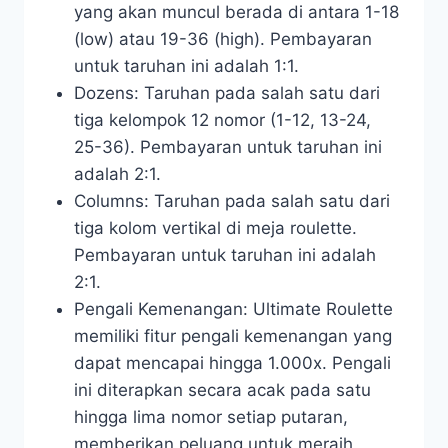
yang akan muncul berada di antara 1-18
(low) atau 19-36 (high). Pembayaran
untuk taruhan ini adalah 1:1.
Dozens: Taruhan pada salah satu dari
tiga kelompok 12 nomor (1-12, 13-24,
25-36). Pembayaran untuk taruhan ini
adalah 2:1.
Columns: Taruhan pada salah satu dari
tiga kolom vertikal di meja roulette.
Pembayaran untuk taruhan ini adalah
2:1.
Pengali Kemenangan: Ultimate Roulette
memiliki fitur pengali kemenangan yang
dapat mencapai hingga 1.000x. Pengali
ini diterapkan secara acak pada satu
hingga lima nomor setiap putaran,
memberikan peluang untuk meraih