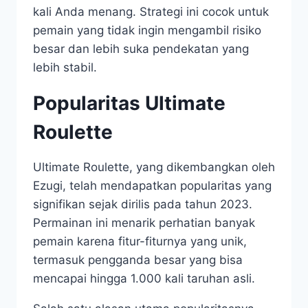
kali Anda menang. Strategi ini cocok untuk
pemain yang tidak ingin mengambil risiko
besar dan lebih suka pendekatan yang
lebih stabil.
Popularitas Ultimate
Roulette
Ultimate Roulette, yang dikembangkan oleh
Ezugi, telah mendapatkan popularitas yang
signifikan sejak dirilis pada tahun 2023.
Permainan ini menarik perhatian banyak
pemain karena fitur-fiturnya yang unik,
termasuk pengganda besar yang bisa
mencapai hingga 1.000 kali taruhan asli.