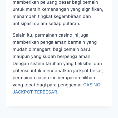
memberikan peluang besar bagi pemain
untuk meraih kemenangan yang signifikan,
menambah tingkat kegembiraan dan
antisipasi dalam setiap putaran.
Selain itu, permainan casino ini juga
memberikan pengalaman bermain yang
mudah dimengerti bagi pemain baru
maupun yang sudah berpengalaman.
Dengan sistem taruhan yang fleksibel dan
potensi untuk mendapatkan jackpot besar,
permainan casno ini merupakan pilihan
yang tepat bagi para penggemar
CASINO
JACKPOT TERBESAR
.