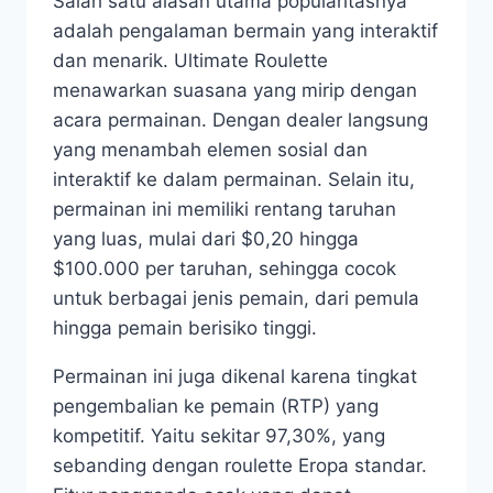
Salah satu alasan utama popularitasnya
adalah pengalaman bermain yang interaktif
dan menarik. Ultimate Roulette
menawarkan suasana yang mirip dengan
acara permainan. Dengan dealer langsung
yang menambah elemen sosial dan
interaktif ke dalam permainan. Selain itu,
permainan ini memiliki rentang taruhan
yang luas, mulai dari $0,20 hingga
$100.000 per taruhan, sehingga cocok
untuk berbagai jenis pemain, dari pemula
hingga pemain berisiko tinggi.
Permainan ini juga dikenal karena tingkat
pengembalian ke pemain (RTP) yang
kompetitif. Yaitu sekitar 97,30%, yang
sebanding dengan roulette Eropa standar.