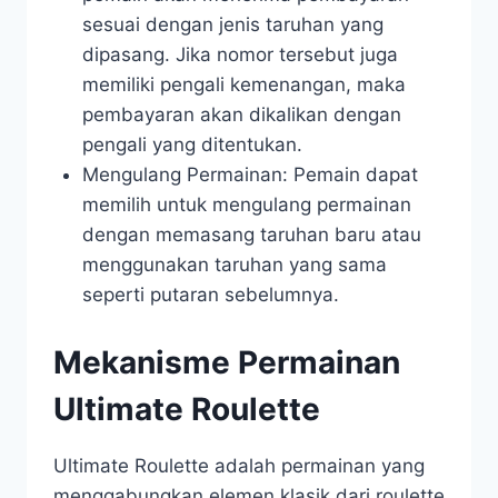
sesuai dengan jenis taruhan yang
dipasang. Jika nomor tersebut juga
memiliki pengali kemenangan, maka
pembayaran akan dikalikan dengan
pengali yang ditentukan.
Mengulang Permainan: Pemain dapat
memilih untuk mengulang permainan
dengan memasang taruhan baru atau
menggunakan taruhan yang sama
seperti putaran sebelumnya.
Mekanisme Permainan
Ultimate Roulette
Ultimate Roulette adalah permainan yang
menggabungkan elemen klasik dari roulette