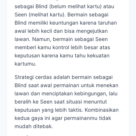
sebagai Blind (belum melihat kartu) atau
Seen (melihat kartu). Bermain sebagai
Blind memiliki keuntungan karena taruhan
awal lebih kecil dan bisa mengejutkan
lawan. Namun, bermain sebagai Seen
memberi kamu kontrol lebih besar atas
keputusan karena kamu tahu kekuatan
kartumu.
Strategi cerdas adalah bermain sebagai
Blind saat awal permainan untuk menekan
lawan dan menciptakan kebingungan, lalu
beralih ke Seen saat situasi menuntut
keputusan yang lebih taktis. Kombinasikan
kedua gaya ini agar permainanmu tidak
mudah ditebak.