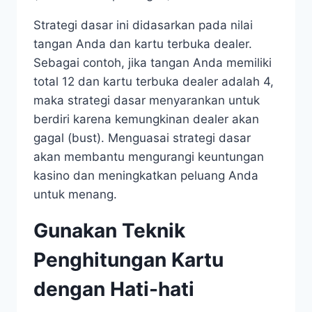
Strategi dasar ini didasarkan pada nilai
tangan Anda dan kartu terbuka dealer.
Sebagai contoh, jika tangan Anda memiliki
total 12 dan kartu terbuka dealer adalah 4,
maka strategi dasar menyarankan untuk
berdiri karena kemungkinan dealer akan
gagal (bust). Menguasai strategi dasar
akan membantu mengurangi keuntungan
kasino dan meningkatkan peluang Anda
untuk menang.
Gunakan Teknik
Penghitungan Kartu
dengan Hati-hati