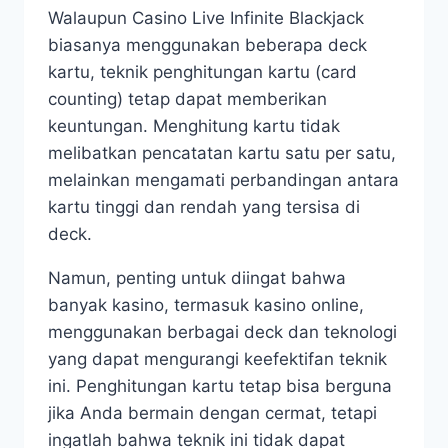
Walaupun Casino Live Infinite Blackjack
biasanya menggunakan beberapa deck
kartu, teknik penghitungan kartu (card
counting) tetap dapat memberikan
keuntungan. Menghitung kartu tidak
melibatkan pencatatan kartu satu per satu,
melainkan mengamati perbandingan antara
kartu tinggi dan rendah yang tersisa di
deck.
Namun, penting untuk diingat bahwa
banyak kasino, termasuk kasino online,
menggunakan berbagai deck dan teknologi
yang dapat mengurangi keefektifan teknik
ini. Penghitungan kartu tetap bisa berguna
jika Anda bermain dengan cermat, tetapi
ingatlah bahwa teknik ini tidak dapat