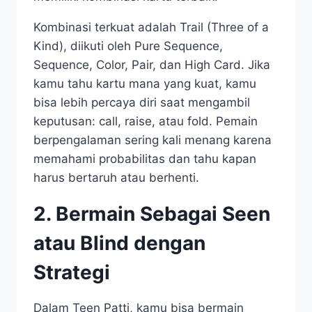
Kombinasi terkuat adalah Trail (Three of a
Kind), diikuti oleh Pure Sequence,
Sequence, Color, Pair, dan High Card. Jika
kamu tahu kartu mana yang kuat, kamu
bisa lebih percaya diri saat mengambil
keputusan: call, raise, atau fold. Pemain
berpengalaman sering kali menang karena
memahami probabilitas dan tahu kapan
harus bertaruh atau berhenti.
2. Bermain Sebagai Seen
atau Blind dengan
Strategi
Dalam Teen Patti, kamu bisa bermain