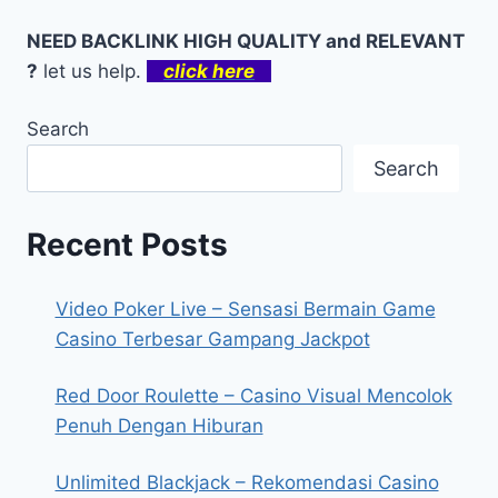
NEED BACKLINK HIGH QUALITY and RELEVANT
?
let us help.
click here
Search
Search
Recent Posts
Video Poker Live – Sensasi Bermain Game
Casino Terbesar Gampang Jackpot
Red Door Roulette – Casino Visual Mencolok
Penuh Dengan Hiburan
Unlimited Blackjack – Rekomendasi Casino