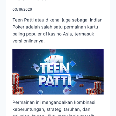
03/19/2026
Teen Patti atau dikenal juga sebagai Indian
Poker adalah salah satu permainan kartu
paling populer di kasino Asia, termasuk
versi onlinenya.
Permainan ini mengandalkan kombinasi
keberuntungan, strategi taruhan, dan